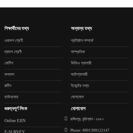
শিক্ষার্থীদের তথ্য
অন্যান্য তথ্য
একাদশ শ্রেণী
প্রতিষ্ঠান সম্পর্কে
দ্বাদশ শ্রেণী
সাম্প্রতিক
নোটিশ
ভিডিও গ্যালারী
ফলাফল
ফটোগ্যালারী
রুটিন
ইভেন্টের তথ্য
ডাউনলোড
যোগাযোগ
গুরুত্বপূর্ণ লিংক
যোগাযোগ
রাজিবপুর, কুড়িগ্রাম - ৫৬৫০
Online EIIN
Phone: 8801309122147
E-SURVEY