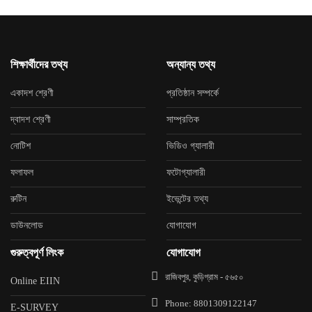
শিক্ষার্থীদের তথ্য
অন্যান্য তথ্য
একাদশ শ্রেণী
প্রতিষ্ঠান সম্পর্কে
দ্বাদশ শ্রেণী
সাম্প্রতিক
নোটিশ
ভিডিও গ্যালারী
ফলাফল
ফটোগ্যালারী
রুটিন
ইভেন্টের তথ্য
ডাউনলোড
যোগাযোগ
গুরুত্বপূর্ণ লিংক
যোগাযোগ
রাজিবপুর, কুড়িগ্রাম - ৫৬৫০
Online EIIN
Phone: 8801309122147
E-SURVEY